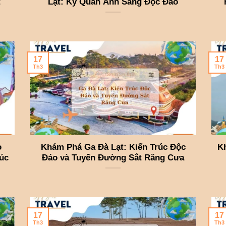
t
Lạt: Kỳ Quan Ánh Sáng Độc Đáo
17
17
Th3
Th3
o
Khám Phá Ga Đà Lạt: Kiến Trúc Độc
K
úc
Đáo và Tuyến Đường Sắt Răng Cưa
17
17
Th3
Th3