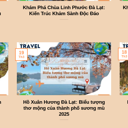
Khám Phá Chùa Linh Phước Đà Lạt:
Kh
u
Kiến Trúc Khảm Sành Độc Đáo
18
19
Th3
Th3
n
Hồ Xuân Hương Đà Lạt: Biểu tượng
thơ mộng của thành phố sương mù
2025