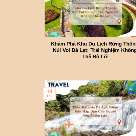
Khám Phá Khu Du Lịch Rừng Thôn
Núi Voi Đà Lạt: Trải Nghiệm Khôn
Thể Bỏ Lỡ
19
Th3