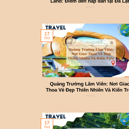
Land: Điểm đến hấp dẫn tại Đà Lạ
17
Th3
Quảng Trường Lâm Viên: Nơi Gia
Thoa Vẻ Đẹp Thiên Nhiên Và Kiến Tr
17
Th3