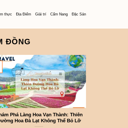
m thực
Địa Điểm
Giải trí
Cẩm Nang
Đặc Sản
ÂM ĐỒNG
hám Phá Làng Hoa Vạn Thành: Thiên
ường Hoa Đà Lạt Không Thể Bỏ Lỡ