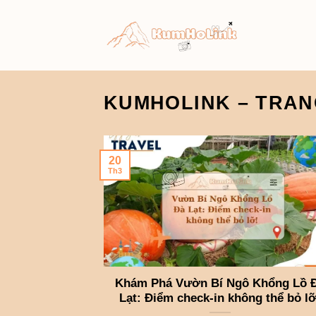
Bỏ
qua
nội
dung
KUMHOLINK – TRAN
20
Th3
Khám Phá Vườn Bí Ngô Khổng Lồ 
Lạt: Điểm check-in không thể bỏ lỡ