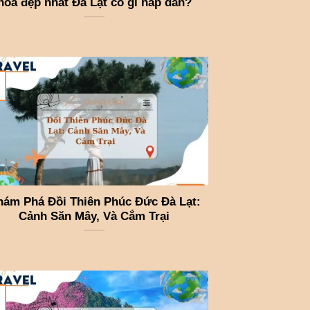
hoa đẹp nhất Đà Lạt có gì hấp dẫn?
hám Phá Đồi Thiên Phúc Đức Đà Lạt:
Cảnh Săn Mây, Và Cắm Trại