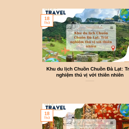
18
Th3
Khu du lịch Chuồn Chuồn Đà Lạt: Tr
nghiệm thú vị với thiên nhiên
18
Th3