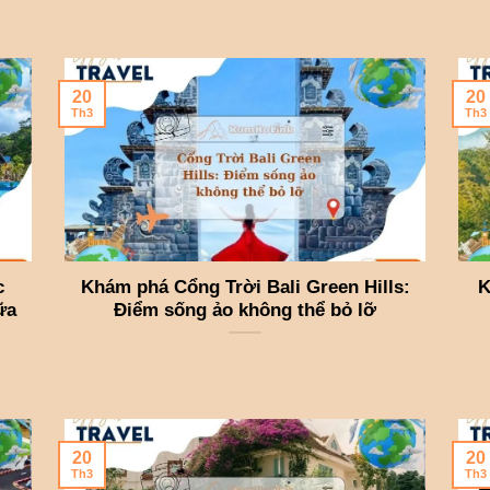
20
20
Th3
Th3
c
Khám phá Cổng Trời Bali Green Hills:
K
ữa
Điểm sống ảo không thể bỏ lỡ
20
20
Th3
Th3