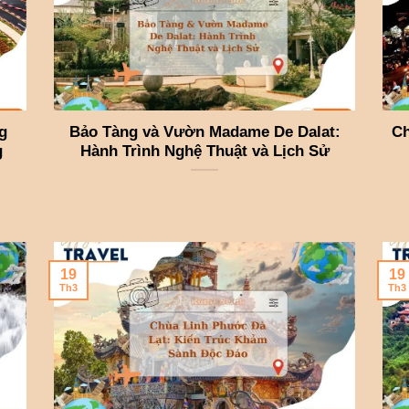
g
Bảo Tàng và Vườn Madame De Dalat:
Ch
g
Hành Trình Nghệ Thuật và Lịch Sử
19
19
Th3
Th3