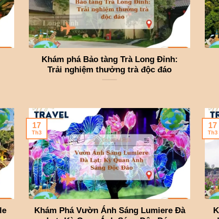
Khám phá Bảo tàng Trà Long Đỉnh:
Trải nghiệm thưởng trà độc đáo
17
17
Th3
Th3
le
Khám Phá Vườn Ánh Sáng Lumiere Đà
K