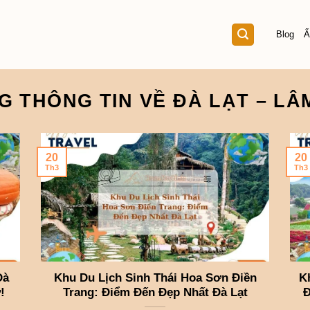
Blog
Ẩ
G THÔNG TIN VỀ ĐÀ LẠT – L
20
20
Th3
Th3
Đà
Khu Du Lịch Sinh Thái Hoa Sơn Điền
K
!
Trang: Điểm Đến Đẹp Nhất Đà Lạt
Đ