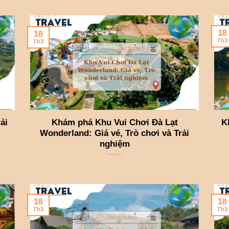
18
18
Th3
Th3
ải
Khám phá Khu Vui Chơi Đà Lạt
K
Wonderland: Giá vé, Trò chơi và Trải
nghiệm
18
18
Th3
Th3