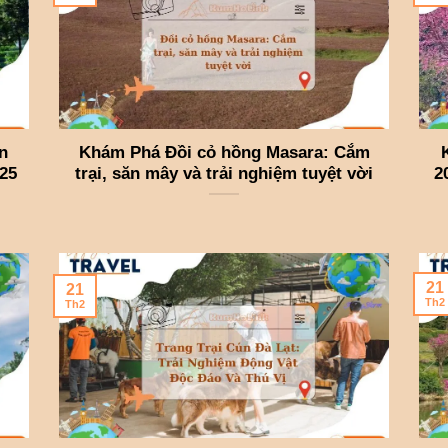
n
Khám Phá Đồi cỏ hồng Masara: Cắm
25
trại, săn mây và trải nghiệm tuyệt vời
2
21
21
Th2
Th2