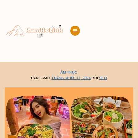
Bỏ
qua
nội
dung
ẨM THỰC
ĐĂNG VÀO
THÁNG MƯỜI 17, 2024
BỞI
SEO