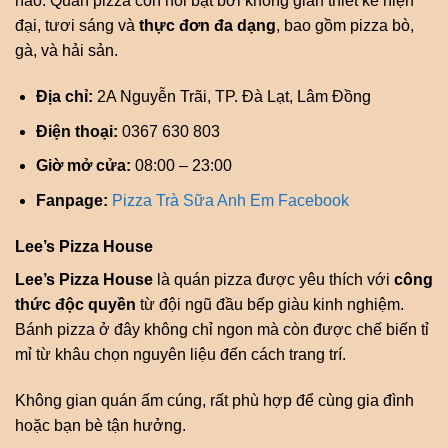
hảo. Quán pizza còn nổi bật bởi không gian thiết kế hiện
đại, tươi sáng và
thực đơn đa dạng
, bao gồm pizza bò,
gà, và hải sản.
Địa chỉ:
2A Nguyễn Trãi, TP. Đà Lạt, Lâm Đồng
Điện thoại:
0367 630 803
Giờ mở cửa:
08:00 – 23:00
Fanpage:
Pizza Trà Sữa Anh Em Facebook
Lee’s Pizza House
Lee’s Pizza House
là quán pizza được yêu thích với
công
thức độc quyền
từ đội ngũ đầu bếp giàu kinh nghiệm.
Bánh pizza ở đây không chỉ ngon mà còn được chế biến tỉ
mỉ từ khâu chọn nguyên liệu đến cách trang trí.
Không gian quán ấm cúng, rất phù hợp để cùng gia đình
hoặc bạn bè tận hưởng.