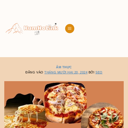
Bỏ
qua
nội
dung
ẨM THỰC
ĐĂNG VÀO
THÁNG MƯỜI HAI 20, 2024
BỞI
SEO