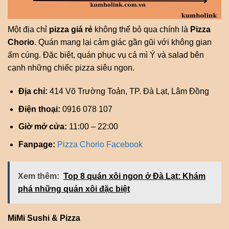
Một địa chỉ
pizza giá rẻ
không thể bỏ qua chính là
Pizza
Chorio
. Quán mang lại cảm giác gần gũi với không gian
ấm cúng. Đặc biệt, quán phục vụ cả mì Ý và salad bên
cạnh những chiếc pizza siêu ngon.
Địa chỉ:
414 Võ Trường Toản, TP. Đà Lạt, Lâm Đồng
Điện thoại:
0916 078 107
Giờ mở cửa:
11:00 – 22:00
Fanpage:
Pizza Chorio Facebook
Xem thêm:
Top 8 quán xôi ngon ở Đà Lạt: Khám
phá những quán xôi đặc biệt
MiMi Sushi & Pizza