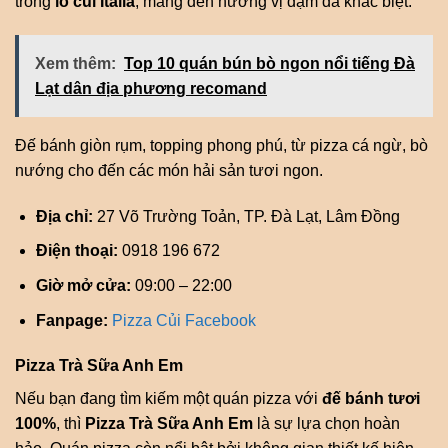
trong
lò củi Italia
, mang đến hương vị đậm đà khác biệt.
Xem thêm:
Top 10 quán bún bò ngon nổi tiếng Đà
Lạt dân địa phương recomand
Đế bánh giòn rụm, topping phong phú, từ pizza cá ngừ, bò
nướng cho đến các món hải sản tươi ngon.
Địa chỉ:
27 Võ Trường Toản, TP. Đà Lạt, Lâm Đồng
Điện thoại:
0918 196 672
Giờ mở cửa:
09:00 – 22:00
Fanpage:
Pizza Củi Facebook
Pizza Trà Sữa Anh Em
Nếu bạn đang tìm kiếm một quán pizza với
đế bánh tươi
100%
, thì
Pizza Trà Sữa Anh Em
là sự lựa chọn hoàn