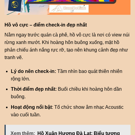
Hồ vô cực – điểm check-in đẹp nhất
Nằm ngay trước quán cà phê, hồ vô cực là nơi có view núi
rừng xanh mướt. Khi hoàng hôn buông xuống, mặt hồ
phản chiếu ánh nắng rực rỡ, tạo nên khung cảnh đẹp như
tranh vẽ.
Lý do nên check-in:
Tầm nhìn bao quát thiên nhiên
rộng lớn.
Thời điểm đẹp nhất:
Buổi chiều khi hoàng hôn dần
buông.
Hoạt động nổi bật
: Tổ chức show âm nhạc Acoustic
vào cuối tuần.
Xem thêm:
Hồ Xuân Hương Đà Lạt: Biểu tượng