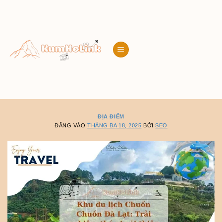
Bỏ
qua
nội
dung
ĐỊA ĐIỂM
ĐĂNG VÀO
THÁNG BA 18, 2025
BỞI
SEO