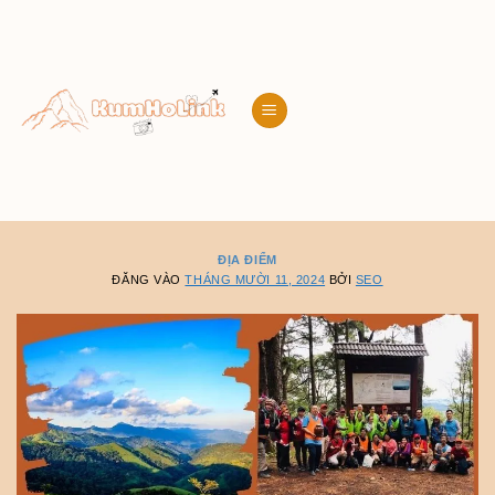
Bỏ
qua
nội
dung
ĐỊA ĐIỂM
ĐĂNG VÀO
THÁNG MƯỜI 11, 2024
BỞI
SEO