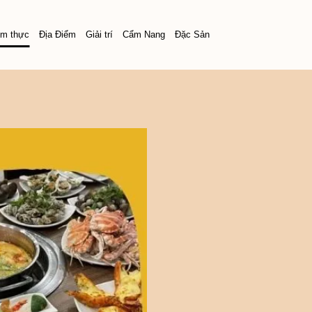
m thực
Địa Điểm
Giải trí
Cẩm Nang
Đặc Sản