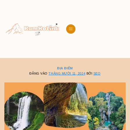
Bỏ
qua
nội
dung
ĐỊA ĐIỂM
ĐĂNG VÀO
THÁNG MƯỜI 11, 2024
BỞI
SEO