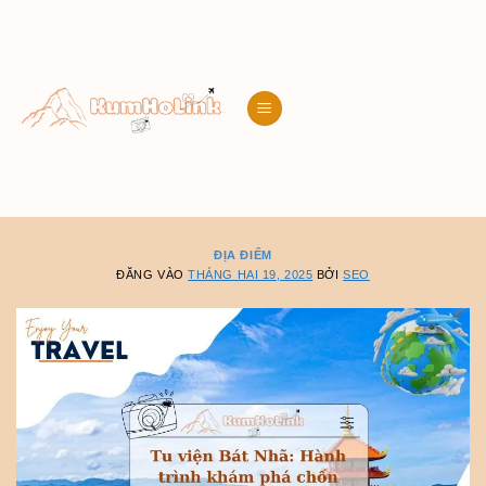
Bỏ
qua
nội
dung
ĐỊA ĐIỂM
ĐĂNG VÀO
THÁNG HAI 19, 2025
BỞI
SEO