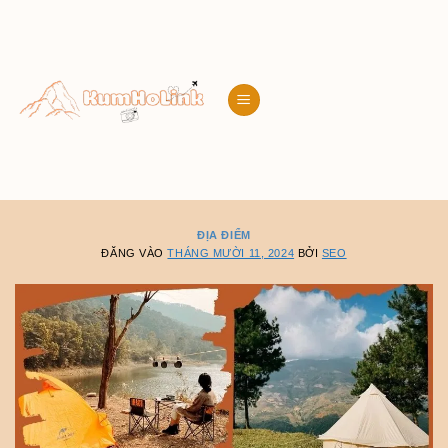
Bỏ
qua
nội
dung
ĐỊA ĐIỂM
ĐĂNG VÀO
THÁNG MƯỜI 11, 2024
BỞI
SEO